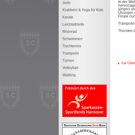
In der We
Judo
hervorrag
jünger) un
Krabbeln & Yoga für Kids
Übungen d
Finale nur
Karate
Trampolin
Leichtathletik
Thorsten 
Rhönrad
Schwimmen
Tischtennis
Trampolin
Turnen
zur Über
Volleyball
Walking