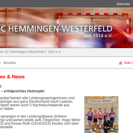
Startseite
e des SC Hemmingen-Westerfeld v. 1914 e.V.
r:
Aktuelles
Seite 
les & News
6
 – erfolgreiches Heimspiel
pokal kamen alle Leistungsspringerinnen und
springer aus ganz Deutschland nach Laatzen.
spiel waren auch 5 Nachwuchstalente aus
n dabei.
 sprangen in der Leistungsklasse (höhere
ung) und kamen beide aufs Treppchen. Hugo Miller
3) und Eneas Roth (2014/2015) freuten sich über
medaille.