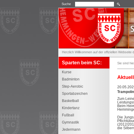
Suche
Herzlich Willkommen auf der offiziellen Webseit
Sparten beim SC:
Sie sind hie
Kurse
Aktuel
Badminton
Step-Aerobic
20.05.202
Trampolin
Sportabzeichen
Zum Leine
Basketball
Leistungs
Beim Heim
Kindertanz
Hemminge
Fußball
Die Jungs
Pflichtüb
Gymnastik
(2012/201
die Silber
Jedermann