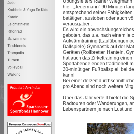
Übungsleiters Rainer Wiegmann 
Judo
hier „Jedermann“ 90 Minuten lan
Krabbeln & Yoga für Kids
entsprechend seiner Fähigkeiten 
Karate
betätigen, austoben oder auch völ
verausgaben.
Leichtathletik
Es wird ein abwechslungsreiche
Rhönrad
geboten, das u.a. nach einem lei
Schwimmen
Aufwärmtraining (Laufübungen o
Tischtennis
Ballspiele) Gymnastik auf der Mat
Geräten (Rollbretter, Hanteln, Gy
Trampolin
hat auch das Zirkeltraining einen
Turnen
Sportabende enden traditionell m
Volleyball
30-minütigen Fußballspiel, bei d
kann!
Walking
Bei einer derzeit durchschnittlic
pro Abend sind noch weitere Mitg
Über das Jahr verteilt bietet die 
Radtouren oder Wanderungen, an d
Lebenspartnern je nach Lust und 