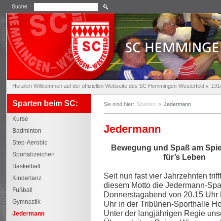
Suche
Herzlich Willkommen auf der offiziellen Webseite des SC Hemmingen-Westerfeld v. 1914
Sparten beim SC:
Sie sind hier:
Sparten
>
Jedermann
Kurse
Jedermann
Badminton
Step-Aerobic
Bewegung und Spaß am Spiel 
Sportabzeichen
für’s Leben
Basketball
Seit nun fast vier Jahrzehnten triff
Kindertanz
diesem Motto die Jedermann-Spa
Fußball
Donnerstagabend von 20.15 Uhr 
Gymnastik
Uhr in der Tribünen-Sporthalle H
Unter der langjährigen Regie uns
Jedermann