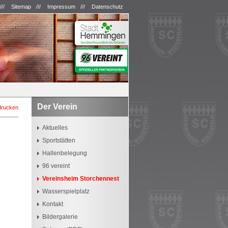
///
Sitemap
///
Impressum
///
Datenschutz
Der Verein
drucken
Aktuelles
Sportstätten
Hallenbelegung
96 vereint
Vereinsheim Storchennest
Wasserspielplatz
Kontakt
Bildergalerie