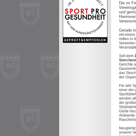
Die im Fr
Vereinsga
und gemüt
Hannover u
Vereinsmi
Gerade i
mit einem 
mitten in
Verweilen 
Veranstalt
Seit dem
Storchen
Gerichte 
Gaumenfre
das Storc
der Organi
Für alle S
einer der
Sportübert
werden al
der große
Sitzplatz
Gäste her
Ambiente d
Raucherl
Neugierig
unserer V