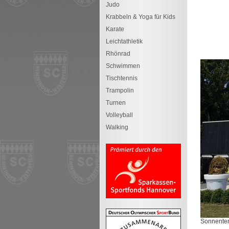
Judo
Krabbeln & Yoga für Kids
Karate
Leichtathletik
Rhönrad
Schwimmen
Tischtennis
Trampolin
Turnen
Volleyball
Walking
Sonnentera