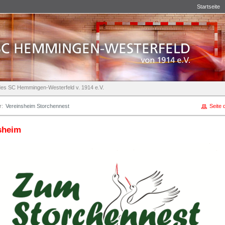
Startseite
e des SC Hemmingen-Westerfeld v. 1914 e.V.
r:
Vereinsheim Storchennest
Seite 
sheim