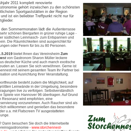
ühjahr 2011 komplett renovierte
stronomie gehört inzwischen zu den schönsten
lichsten Sportgaststätten in der Region
nd ist ein beliebter Treffpunkt nicht nur für
tglieder.
n den Sommermonaten lädt die
Außenterrasse
sehr schönen Biergarten in grüner ruhige Lage -
 der südlichen Leinmasch- zum Entspannen und
ein. Die Räumlichkeiten sind ausgerichtet für
ungen oder Feiern für bis zu 80 Personen.
1.5.2019
bietet Ihnen das Vereinsheim
Zum
nest
von Gastronom Sharon Müller leckere
aus deutscher Küche und auch manch exotische
uden an. Lassen Sie sich verwöhnen. Gerne ist
hennest mit seinem gesamten Team Ihr Partner bei
sation und Ausrichtung Ihrer Veranstaltung.
portfreunde besteht zudem die Möglichkeit, auf
 größten Leinwände in der Umgebung, besondere
ragungen live zu verfolgen. Selbstverständlich
le Spiele von Hannover 96 übertragen. Auf Grund
n Resonanz wird empfohlen, eine
reservierung vorzunehmen. Auch Raucher sind als
zlich willkommen und genießen das besondere
er u.a. mit Flatscreen TV ausgestatteten
ounge.
? Dann besuchen Sie doch die Internetseite
ereinsgastronomie -
www.storchennest-