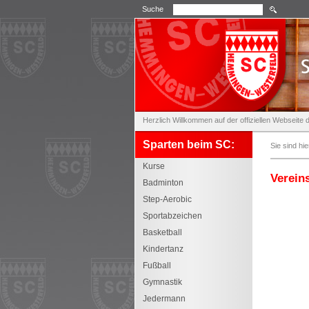
Suche
Herzlich Willkommen auf der offiziellen Webseit
Sparten beim SC:
Sie sind hie
Kurse
Verein
Badminton
Step-Aerobic
Sportabzeichen
Basketball
Kindertanz
Fußball
Gymnastik
Jedermann