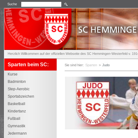
Suche
Herzlich Willkommen auf der offiziellen Webseite des SC Hemmingen-Westerfeld v. 1914
Sparten beim SC:
Sie sind hier:
Sparten
>
Judo
Kurse
Badminton
Step-Aerobic
Sportabzeichen
Basketball
Kindertanz
Fußball
Gymnastik
Jedermann