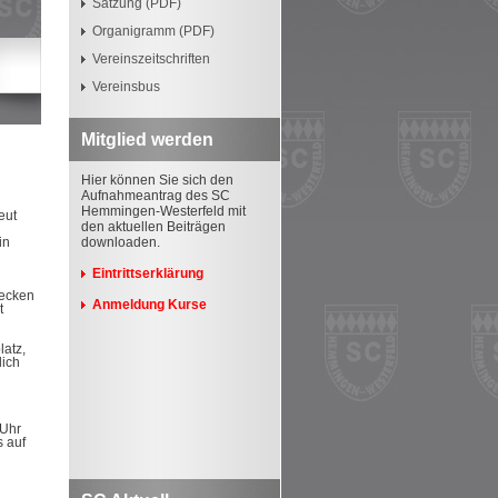
Satzung (PDF)
Organigramm (PDF)
Vereinszeitschriften
Vereinsbus
Mitglied werden
Hier können Sie sich den
Aufnahmeantrag des SC
Hemmingen-Westerfeld mit
eut
den aktuellen Beiträgen
in
downloaden.
Eintrittserklärung
recken
Anmeldung Kurse
t
latz,
lich
 Uhr
s auf