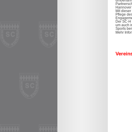
umbenannt
Partnersc
Hannover 
Mit diese
Pflege de
Engagemen
Der SC-H 
um auch i
Sports ber
Mehr Info
Verein