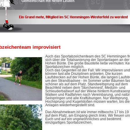
Gemeinschaft mit netten Leuten
.
bzeichenteam improvisiert
Auch das Sportabzeichenteam des SC Hemmingen fr
sich über die Totalsanierung der Sportanlagen an der
Hohen Bünte. Die große Baustelle ließe vermuten: Ke
Sportabzeichen möglich.
Doch das Gegenteil ist der Fall: Wir improvisieren und
können fast alle Disziplinen anbieten. Die kurzen
Laufstrecken auf der Hohen Bünte, die langen Laufst
um den Strandbadsee - im Sommer unter Bäumen fas
schöner als auf dem Platz. Standweitsprung auf dem
Beachfeld neben dem 'Storchennest', Medizin- und
Schleuderballwurf auf der Wiese hinterm Kunstrasenp
Walken und Radfahren nach Vereinbarung, und natür
Seilspringen und alle Kraftübungen. Nur Weitsprung,
Hochsprung und Kugelstoßen müssen warten, bis die
Anlagen wiederhergestellt sind.
Das Abnahmeteam ist wie immer mittwochs 17 bis 19
auf dem Platz, am Eingang gleich links. Wir freuen un
Euch und auf ein ungewöhnliches und bestimmt
einzigartiges Sportabzeichen.