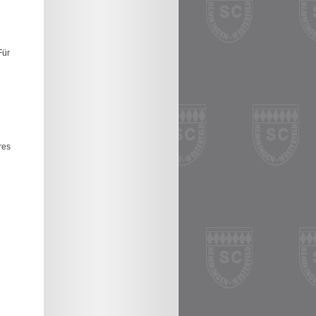
Für
res