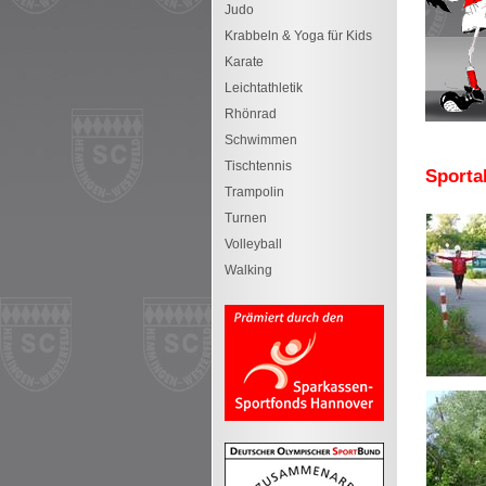
Judo
Krabbeln & Yoga für Kids
Karate
Leichtathletik
Rhönrad
Schwimmen
Tischtennis
Sporta
Trampolin
Turnen
Volleyball
Walking