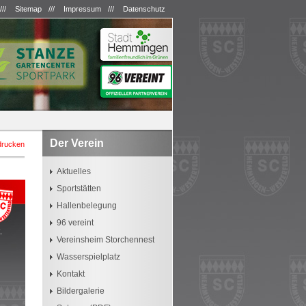
///
Sitemap
///
Impressum
///
Datenschutz
Der Verein
drucken
Aktuelles
Sportstätten
Hallenbelegung
96 vereint
.
Vereinsheim Storchennest
Wasserspielplatz
Kontakt
Bildergalerie