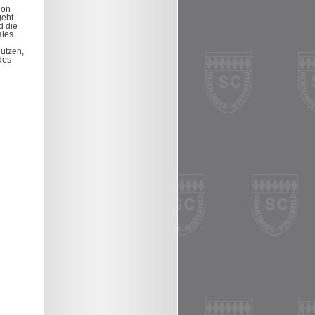
ion
eht.
d die
ales
nutzen,
des