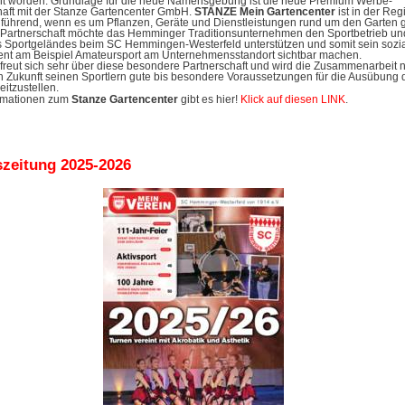
 worden. Grundlage für die neue Namensgebung ist die neue Premium Werbe-
haft mit der Stanze Gartencenter GmbH.
STANZE Mein Gartencenter
ist
in der Reg
führend, wenn es um Pflanzen, Geräte und Dienstleistungen rund um den Garten g
r Partnerschaft möchte das Hemminger Traditionsunternehmen den Sportbetrieb un
s Sportgeländes beim SC Hemmingen-Westerfeld unterstützen und somit sein sozi
t am Beispiel Amateursport am Unternehmensstandort sichtbar machen.
freut sich sehr über diese besondere Partnerschaft und wird die Zusammenarbeit 
n Zukunft seinen Sportlern gute bis besondere Voraussetzungen für die Ausübung 
eitzustellen.
rmationen zum
Stanze Gartencenter
gibt es hier!
Klick auf diesen LINK
.
szeitung 2025-2026