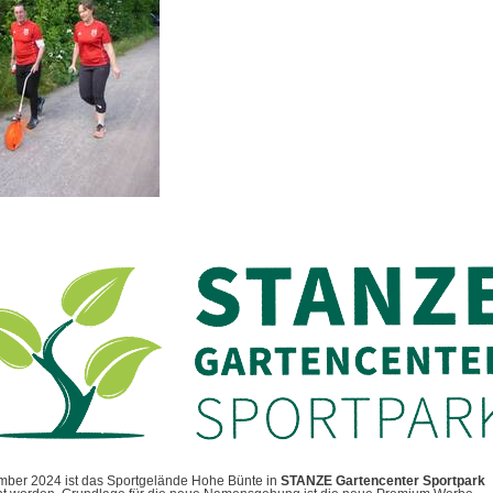
mber 2024 ist das Sportgelände Hohe Bünte in
STANZE Gartencenter Sportpark