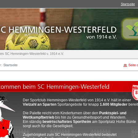
Startseite
e des SC Hemmingen-Westerfeld v. 1914 e.V.
r:
Startseite
Seite 
Der Sportclub Hemmingen-Westerfeld von 1914 e.V. hält in einer
Vielzahl an Sparten
Sportangebote für knapp
1.600 Mitglieder
bereit
Die Palette reicht vom Kinderturnen über den
Punktspiel- und
Wettkampfbetrieb
bis hin zu Gesundheitssport und Wandern.
Ein ständig
bewirtschaftetes Sportheim
am Sportplatz Hohe Bünte
sorgt auch für die Geselligkeit.
Zugehörigkeit zum SC Hemmingen-Westerfeld bedeutet