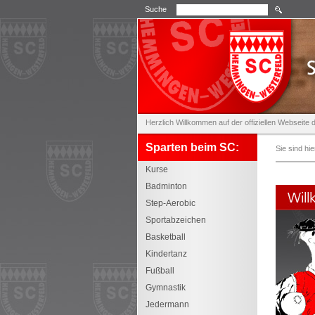
Suche
Herzlich Willkommen auf der offiziellen Webseit
Sparten beim SC:
Sie sind hie
Kurse
Badminton
Step-Aerobic
Sportabzeichen
Basketball
Kindertanz
Fußball
Gymnastik
Jedermann